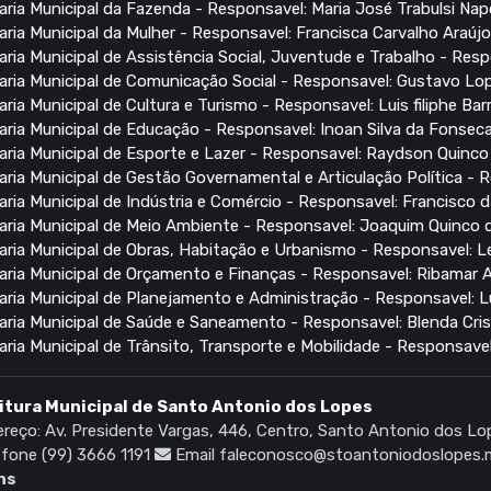
aria Municipal da Fazenda - Responsavel: Maria José Trabulsi N
aria Municipal da Mulher - Responsavel: Francisca Carvalho Araúj
aria Municipal de Assistência Social, Juventude e Trabalho - Res
aria Municipal de Comunicação Social - Responsavel: Gustavo Lo
aria Municipal de Cultura e Turismo - Responsavel: Luis filiphe Ba
aria Municipal de Educação - Responsavel: Inoan Silva da Fonsec
aria Municipal de Esporte e Lazer - Responsavel: Raydson Quinc
aria Municipal de Gestão Governamental e Articulação Política - R
aria Municipal de Indústria e Comércio - Responsavel: Francisco 
aria Municipal de Meio Ambiente - Responsavel: Joaquim Quinco 
aria Municipal de Obras, Habitação e Urbanismo - Responsavel: Lea
aria Municipal de Orçamento e Finanças - Responsavel: Ribamar 
aria Municipal de Planejamento e Administração - Responsavel: 
aria Municipal de Saúde e Saneamento - Responsavel: Blenda Cris
aria Municipal de Trânsito, Transporte e Mobilidade - Responsavel
itura Municipal de Santo Antonio dos Lopes
reço: Av. Presidente Vargas, 446, Centro, Santo Antonio dos 
fone (99) 3666 1191
Email faleconosco@stoantoniodoslopes.
hs