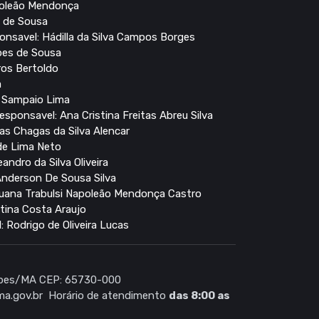
apoleão Mendonça
o de Sousa
ponsavel: Hádilla da Silva Campos Borges
pes de Sousa
rros Bertoldo
a
o Sampaio Lima
esponsavel: Ana Cristina Freitas Abreu Silva
das Chagas da Silva Alencar
de Lima Neto
ndro da Silva Oliveira
Anderson De Sousa Silva
Luana Trabulsi Napoleão Mendonça Castro
tina Costa Araujo
: Rodrigo de Oliveira Lucas
Lopes/MA CEP: 65730-000
ma.gov.br
Horário de atendimento
das 8:00 as