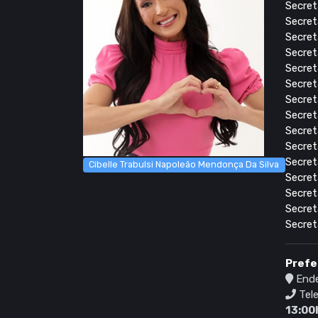
Secret
Secret
Secret
Secret
Secret
Secret
Secret
Secret
Secret
Secret
Secret
Cibelle Trabulsi Napoleão Mendonça Da Silva
Secret
Secret
Secret
Secret
Prefe
Ende
Tele
13:00