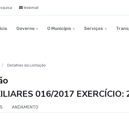
squisa
Webmail
ício
Governo
O Município
Serviços
Trans
Detalhes da Licitação
ão
IARES 016/2017 EXERCÍCIO:
IS
ANDAMENTO