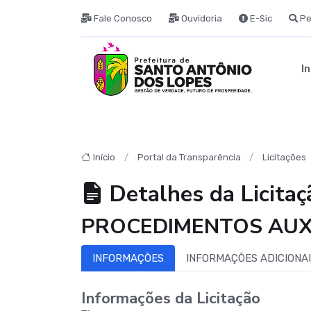
Fale Conosco
Ouvidoria
E-Sic
Pe
In
Início
Portal da Transparência
Licitações
Detalhes da Licitaç
PROCEDIMENTOS AUXIL
INFORMAÇÕES
INFORMAÇÕES ADICIONA
Informações da Licitação