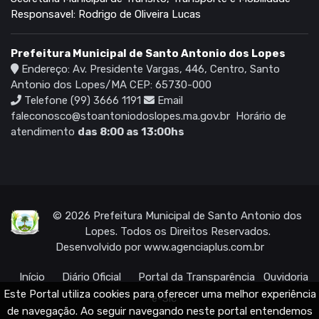
Responsavel: Rodrigo de Oliveira Lucas
Prefeitura Municipal de Santo Antonio dos Lopes
Endereço: Av. Presidente Vargas, 446, Centro, Santo
Antonio dos Lopes/MA CEP: 65730-000
Telefone (99) 3666 1191
Email
faleconosco@stoantoniodoslopes.ma.gov.br
Horário de
atendimento
das 8:00 as 13:00hs
© 2026 Prefeitura Municipal de Santo Antonio dos
Lopes. Todos os Direitos Reservados.
Desenvolvido por
www.agenciaplus.com.br
Início
Diário Oficial
Portal da Transparência
Ouvidoria
Este Portal utiliza cookies para oferecer uma melhor experiência
e-Sic
de navegação. Ao seguir navegando neste portal entendemos